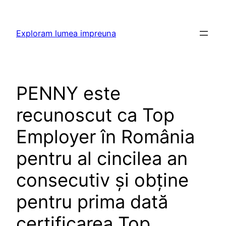
Skip
to
Exploram lumea impreuna
content
PENNY este
recunoscut ca Top
Employer în România
pentru al cincilea an
consecutiv și obține
pentru prima dată
certificarea Top