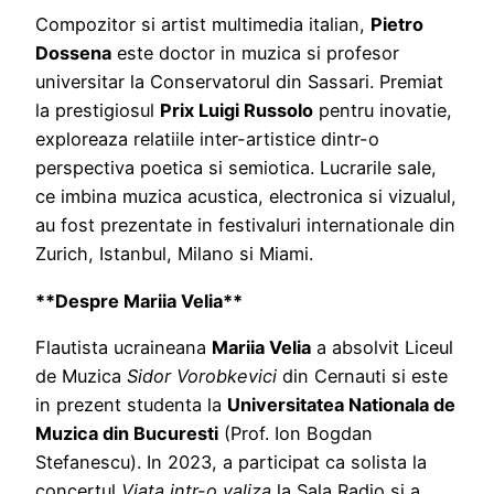
Compozitor si artist multimedia italian,
Pietro
Dossena
este doctor in muzica si profesor
universitar la Conservatorul din Sassari. Premiat
la prestigiosul
Prix Luigi Russolo
pentru inovatie,
exploreaza relatiile inter-artistice dintr-o
perspectiva poetica si semiotica. Lucrarile sale,
ce imbina muzica acustica, electronica si vizualul,
au fost prezentate in festivaluri internationale din
Zurich, Istanbul, Milano si Miami.
**Despre Mariia Velia**
Flautista ucraineana
Mariia Velia
a absolvit Liceul
de Muzica
Sidor Vorobkevici
din Cernauti si este
in prezent studenta la
Universitatea Nationala de
Muzica din Bucuresti
(Prof. Ion Bogdan
Stefanescu). In 2023, a participat ca solista la
concertul
Viata intr-o valiza
la Sala Radio si a