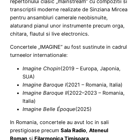
repertoriului clasic „mainstream” cu compozitii si
transcriptii moderne realizate de Sinziana Mircea
pentru ansambluri camerale neobisnuite,
alaturand pianul unor instrumente precum orga,
chitara, flautul si live electronics.
Concertele „IMAGINE” au fost sustinute in cadrul
turneelor internationale:
Imagine Chopin
(2019 – Europa, Japonia,
SUA)
Imagine Baroque I
(2021 – Romania, Italia)
Imagine Baroque II
(2022–2023 – Romania,
Italia)
Imagine Belle Époque
(2025)
In Romania, concertele au avut loc in sali
prestigioase precum
Sala Radio
,
Ateneul
Roman
si
Filarmonica Timisoara
.