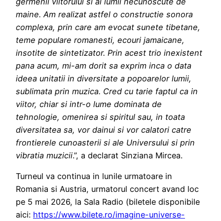
germenii viitorului si ai lumii necunoscute de
maine. Am realizat astfel o constructie sonora
complexa, prin care am evocat sunete tibetane,
teme populare romanesti, ecouri jamaicane,
insotite de sintetizator. Prin acest trio inexistent
pana acum, mi-am dorit sa exprim inca o data
ideea unitatii in diversitate a popoarelor lumii,
sublimata prin muzica. Cred cu tarie faptul ca in
viitor, chiar si intr-o lume dominata de
tehnologie, omenirea si spiritul sau, in toata
diversitatea sa, vor dainui si vor calatori catre
frontierele cunoasterii si ale Universului si prin
vibratia muzicii
.”, a declarat Sinziana Mircea.
Turneul va continua in lunile urmatoare in
Romania si Austria, urmatorul concert avand loc
pe 5 mai 2026, la Sala Radio (biletele disponibile
aici:
https://www.bilete.ro/imagine-universe-