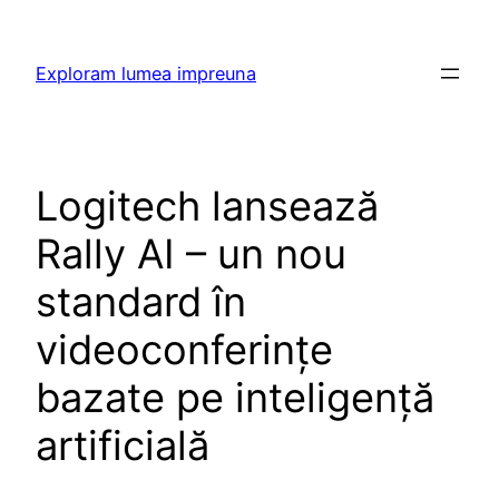
Skip
to
Exploram lumea impreuna
content
Logitech lansează
Rally AI – un nou
standard în
videoconferințe
bazate pe inteligență
artificială