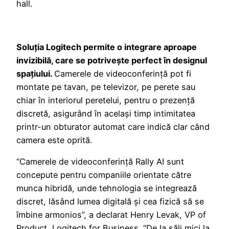
hall.
Soluția Logitech permite o integrare aproape
invizibilă, care se potrivește perfect în designul
spațiului.
Camerele de videoconferință pot fi
montate pe tavan, pe televizor, pe perete sau
chiar în interiorul peretelui, pentru o prezență
discretă, asigurând în același timp intimitatea
printr-un obturator automat care indică clar când
camera este oprită.
“Camerele de videoconferință Rally AI sunt
concepute pentru companiile orientate către
munca hibridă, unde tehnologia se integrează
discret, lăsând lumea digitală și cea fizică să se
îmbine armonios”, a declarat Henry Levak, VP of
Product, Logitech for Business. “De la săli mici la