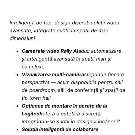
Inteligență de top, design discret: soluții video
avansate, integrate subtil în spații de mari
dimensiuni
Camerele video Rally AI
aduc automatizare
și inteligență avansată în spații mari și
complexe
Vizualizarea multi-cameră
surprinde fiecare
perspectivă — acum disponibilă pentru săli
de boardroom,
săli de conferință
și spații de
tip town hall
Opțiunea de montare în perete de la
Logitech
oferă o estetică discretă,
integrându-se subtil în designul încăperii*
Soluția inteligentă de colaborare