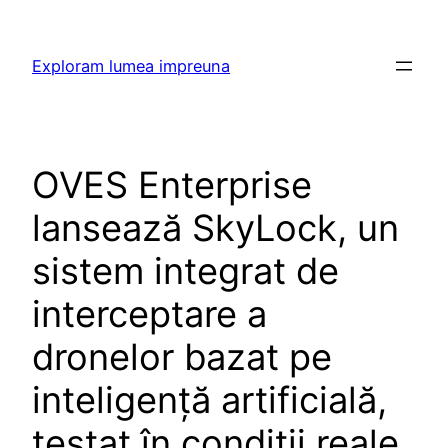
Skip
to
Exploram lumea impreuna
content
OVES Enterprise
lansează SkyLock, un
sistem integrat de
interceptare a
dronelor bazat pe
inteligență artificială,
testat în condiții reale