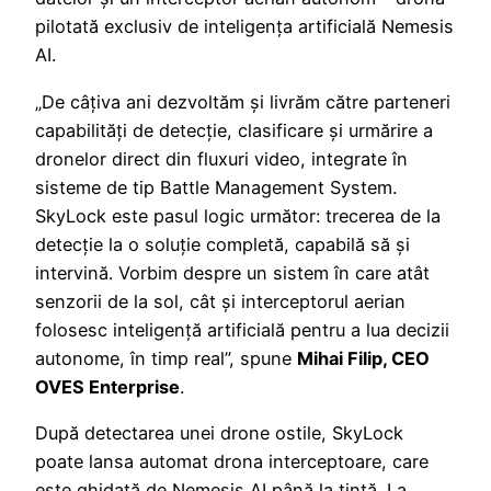
pilotată exclusiv de inteligența artificială Nemesis
AI.
„De câțiva ani dezvoltăm și livrăm către parteneri
capabilități de detecție, clasificare și urmărire a
dronelor direct din fluxuri video, integrate în
sisteme de tip Battle Management System.
SkyLock este pasul logic următor: trecerea de la
detecție la o soluție completă, capabilă să și
intervină. Vorbim despre un sistem în care atât
senzorii de la sol, cât și interceptorul aerian
folosesc inteligență artificială pentru a lua decizii
autonome, în timp real”, spune
Mihai Filip, CEO
OVES Enterprise
.
După detectarea unei drone ostile, SkyLock
poate lansa automat drona interceptoare, care
este ghidată de Nemesis AI până la țintă. La