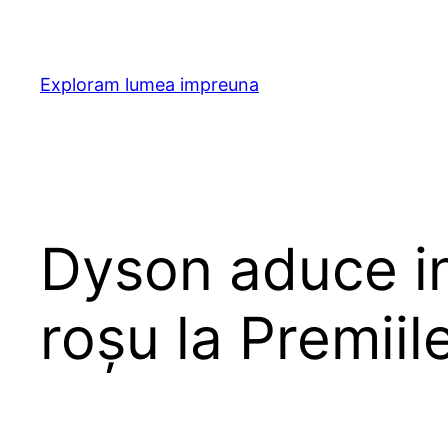
Skip
to
content
Exploram lumea impreuna
Dyson aduce in
roșu la Premii