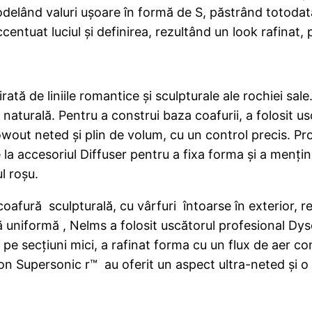
elând valuri ușoare în formă de S, păstrând totodată u
accentuat luciul și definirea, rezultând un look rafinat
tă de liniile romantice și sculpturale ale rochiei sal
 naturală. Pentru a construi baza coafurii, a folosit 
wout neted și plin de volum, cu un control precis. Pro
ce la accesoriul Diffuser pentru a fixa forma și a menț
l roșu.
oafură sculpturală, cu vârfuri întoarse în exterior, re
 uniformă , Nelms a folosit uscătorul profesional Dys
d pe secțiuni mici, a rafinat forma cu un flux de aer c
Dyson Supersonic r™ au oferit un aspect ultra-neted și 