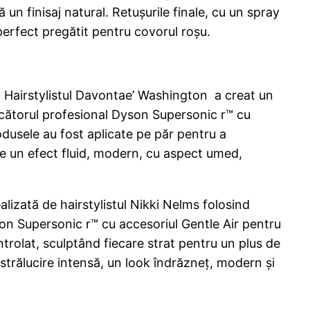
n finisaj natural. Retușurile finale, cu un spray
, perfect pregătit pentru covorul roșu.
e. Hairstylistul Davontae’ Washington a creat un
uscătorul profesional Dyson Supersonic r™ cu
dusele au fost aplicate pe păr pentru a
ine un efect fluid, modern, cu aspect umed,
alizată de hairstylistul Nikki Nelms folosind
on Supersonic r™ cu accesoriul Gentle Air pentru
ontrolat, sculptând fiecare strat pentru un plus de
o strălucire intensă, un look îndrăzneț, modern și