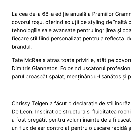
La cea de-a 68-a ediție anuală a Premiilor Gramm
covorul roșu, oferind soluții de styling de înalt
tehnologiile sale avansate pentru îngrijirea și c
fiecare stil fiind personalizat pentru a reflecta id
brandul.
Tate McRae a atras toate privirile, atât pe covorul
Dimitris Giannetos. Folosind uscătorul profesion
părul proaspăt spălat, menținându-l sănătos și pr
Chrissy Teigen a făcut o declarație de stil îndră
De Leon. Inspirat de structura și fluiditatea roc
a fost pregătit pentru volum înainte de a fi usca
un flux de aer controlat pentru o uscare rapidă și