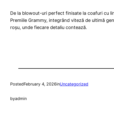
De la blowout-uri perfect finisate la coafuri cu l
Premiile Grammy, integrând viteză de ultimă gener
roșu, unde fiecare detaliu contează.
Posted
February 4, 2026
in
Uncategorized
by
admin