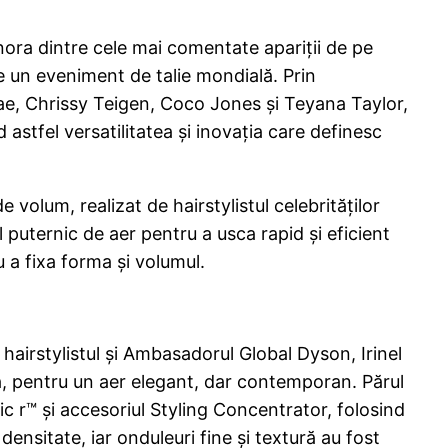
nora dintre cele mai comentate apariții de pe
de un eveniment de talie mondială. Prin
cRae, Chrissy Teigen, Coco Jones și Teyana Taylor,
nd astfel versatilitatea și inovația care definesc
e volum, realizat de hairstylistul celebrităților
puternic de aer pentru a usca rapid și eficient
 a fixa forma și volumul.
hairstylistul și Ambasadorul Global Dyson, Irinel
rea, pentru un aer elegant, dar contemporan. Părul
c r™ și accesoriul Styling Concentrator, folosind
ensitate, iar onduleuri fine și textură au fost