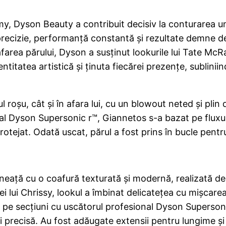
y, Dyson Beauty a contribuit decisiv la conturarea u
ă precizie, performanță constantă și rezultate demne 
oafarea părului, Dyson a susținut lookurile lui Tate M
entitatea artistică și ținuta fiecărei prezențe, sublinii
 roșu, cât și în afara lui, cu un blowout neted și plin d
al Dyson Supersonic r™, Giannetos s-a bazat pe fluxul 
otejat. Odată uscat, părul a fost prins în bucle pentru
zneață cu o coafură texturată și modernă, realizată de 
hiei lui Chrissy, lookul a îmbinat delicatețea cu mișca
t pe secțiuni cu uscătorul profesional Dyson Supersoni
 precisă. Au fost adăugate extensii pentru lungime și d