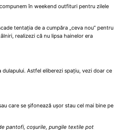
ă compunem în weekend outfituri pentru zilele
 scade tentația de a cumpăra „ceva nou” pentru
lniri, realizezi că nu lipsa hainelor era
ulapului. Astfel eliberezi spațiu, vezi doar ce
 sau care se șifonează ușor stau cel mai bine pe
de pantofi, coșurile, pungile textile pot