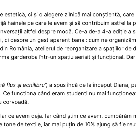
e estetică, ci și o alegere zilnică mai conștientă, ca
jă hainele pe care le avem și să contribuim astfel la
onversații altfel despre modă. Ce-a de-a 4-a ediție a 
ri, ci despre un gest aparent banal: cum ne organizăm 
din România, atelierul de reorganizare a spațiilor de d
rma garderoba într-un spațiu aerisit și funcțional. Dar 
flux și echilibru”,
a spus încă de la început Diana, 
m. Ce funcționa când eram studenți nu mai funcționează
nu corvoadă.
lar ce avem deja. Iar când știm ce avem, cumpărăm mai 
ne de textile, iar mai puțin de 10% ajung să fie reutil