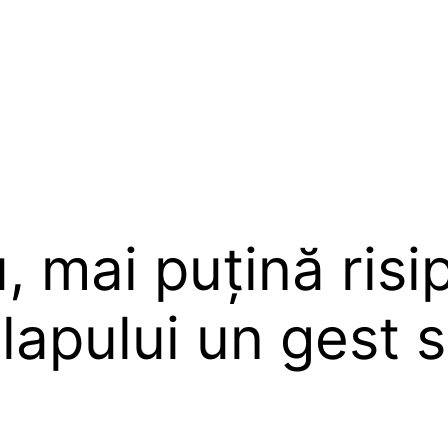
, mai puțină ris
lapului un gest s