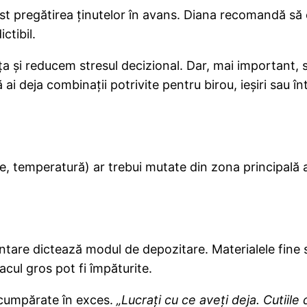
 fost pregătirea ținutelor în avans. Diana recomandă s
tibil.
ța și reducem stresul decizional. Dar, mai important,
i deja combinații potrivite pentru birou, ieșiri sau întâ
, temperatură) ar trebui mutate din zona principală a d
entare dictează modul de depozitare. Materialele fine
cul gros pot fi împăturite.
 cumpărate în exces.
„Lucrați cu ce aveți deja. Cutiile 