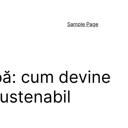
Sample Page
ipă: cum devine
ustenabil