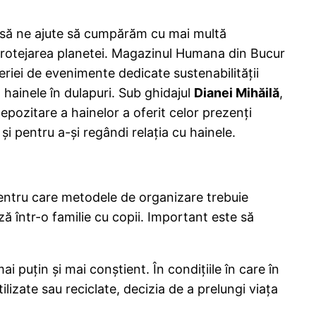
re să ne ajute să cumpărăm cu mai multă
 protejarea planetei. Magazinul Humana din Bucur
seriei de evenimente dedicate sustenabilității
hainele în dulapuri. Sub ghidajul
Dianei Mihăilă
,
epozitare a hainelor a oferit celor prezenți
și pentru a-și regândi relația cu hainele.
pentru care metodele de organizare trebuie
 într-o familie cu copii. Important este să
puțin și mai conștient. În condițiile în care în
izate sau reciclate, decizia de a prelungi viața