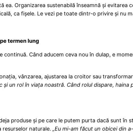
ată ea. Organizarea sustenabilă înseamnă și evitarea c
icală, ca fișele. Le vezi pe toate dintr-o privire și nu 
l pe termen lung
are continuă. Când aducem ceva nou în dulap, e momen
ația, vânzarea, ajustarea la croitor sau transformare
c și un rol în viața noastră. Când rolul dispare, hain
 deja produse și pe care le putem purta dacă sunt în 
 resurselor naturale.
„Eu mi-am făcut un obicei din a