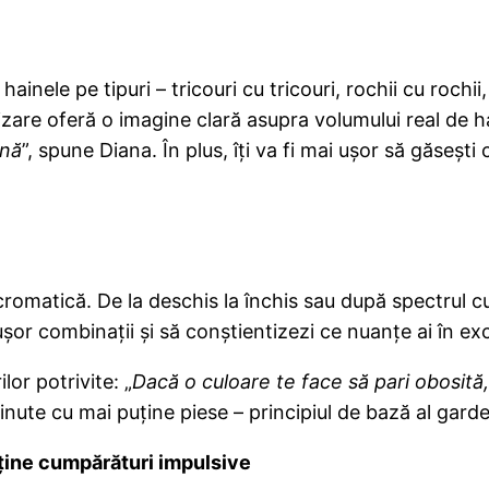
nele pe tipuri – tricouri cu tricouri, rochii cu rochii
zare oferă o imagine clară asupra volumului real de h
ună
”, spune Diana. În plus, îți va fi mai ușor să găsești
romatică. De la deschis la închis sau după spectrul cu
ușor combinații și să conștientizezi ce nuanțe ai în ex
lor potrivite: „
Dacă o culoare te face să pari obosită,
ute cu mai puține piese – principiul de bază al garde
uține cumpărături impulsive