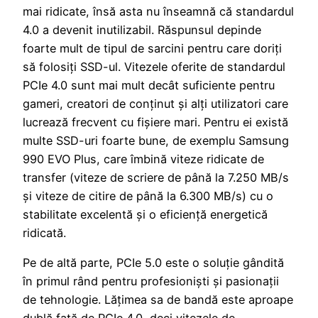
mai ridicate, însă asta nu înseamnă că standardul
4.0 a devenit inutilizabil. Răspunsul depinde
foarte mult de tipul de sarcini pentru care doriți
să folosiți SSD-ul. Vitezele oferite de standardul
PCIe 4.0 sunt mai mult decât suficiente pentru
gameri, creatori de conținut și alți utilizatori care
lucrează frecvent cu fișiere mari. Pentru ei există
multe SSD-uri foarte bune, de exemplu Samsung
990 EVO Plus, care îmbină viteze ridicate de
transfer (viteze de scriere de până la 7.250 MB/s
și viteze de citire de până la 6.300 MB/s) cu o
stabilitate excelentă și o eficiență energetică
ridicată.
Pe de altă parte, PCIe 5.0 este o soluție gândită
în primul rând pentru profesioniști și pasionații
de tehnologie. Lățimea sa de bandă este aproape
dublă față de PCIe 4.0, deci vitezele de