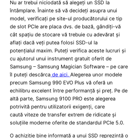
Nu ar trebui niciodată să alegeți un SSD la
întâmplare. Înainte să vă decideți asupra unui
model, verificați pe site-ul producătorului ce tip
de slot PCIe are placa dvs. de bază, gândiți-vă
cât spațiu de stocare vă trebuie cu adevărat și
aflați dacă veți putea folosi SSD-ul la
potențialul maxim. Puteți verifica aceste lucruri și
cu ajutorul unui instrument gratuit oferit de
Samsung – Samsung Magician Software – pe care
îl puteți descărca
de aici
.
Alegerea unor modele
precum Samsung 990 EVO Plus vă oferă un
echilibru excelent între performanță și preț. Pe de
altă parte, Samsung 9100 PRO este alegerea
potrivită pentru utilizatorii exigenți, care
caută viteze de transfer extrem de ridicate și
soluțiile moderne oferite de standardul PCIe 5.0.
O achiziție bine informată a unui SSD reprezintă o