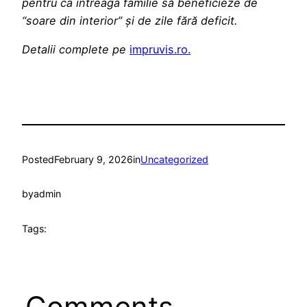
pentru ca întreaga familie să beneficieze de
“soare din interior” și de zile fără deficit.
Detalii complete pe
impruvis.ro.
Posted
February 9, 2026
in
Uncategorized
by
admin
Tags:
Comments