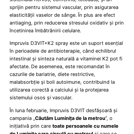
sprijin pentru sistemul vascular, prin asigurarea
elasticității vaselor de sânge. În plus are efect
antiaging, prin reducerea stresului oxidativ și prin
încetinirea îmbătrânirii celulare.
Impruvis D3VIT+K2 spray este un suport esențial
în perioadele de antibioterapie, când echilibrul
intestinal și sinteza naturală a vitaminei K2 pot fi
afectate. De asemenea, este recomandat în
cazurile de bariatrie, diete restrictive,
malabsorbție și boli autoimune, contribuind la
utilizarea corectă a calciului și la protejarea
sistemului osos și vascular.
În luna februarie, Impruvis D3VIT desfășoară și
campania „
Căutăm Luminița de la metrou
”, o
inițiativă prin care
toate persoanele cu numele
de Luminița care circulă cu metroul
și care se