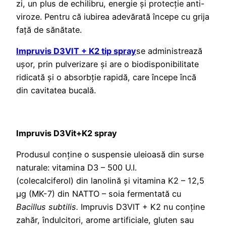
zi, un plus de echilibru, energie și protecție anti-
viroze. Pentru că iubirea adevărată începe cu grija
față de sănătate.
Impruvis D3VIT + K2 tip spray
se administrează
ușor, prin pulverizare și are o biodisponibilitate
ridicată și o absorbție rapidă, care începe încă
din cavitatea bucală.
Impruvis D3Vit+K2 spray
Produsul conține o suspensie uleioasă din surse
naturale: vitamina D3 – 500 U.I.
(colecalciferol) din lanolină și vitamina K2 – 12,5
µg (MK-7) din NATTO – soia fermentată cu
Bacillus subtilis.
Impruvis D3VIT + K2 nu conține
zahăr, îndulcitori, arome artificiale, gluten sau