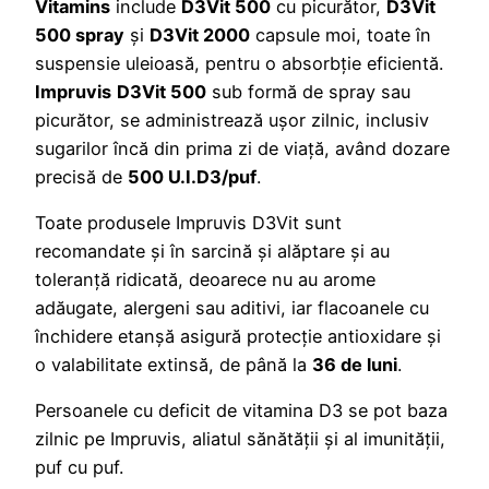
Vitamins
include
D3Vit 500
cu picurător,
D3Vit
500 spray
și
D3Vit 2000
capsule moi, toate în
suspensie uleioasă, pentru o absorbție eficientă.
Impruvis
D3Vit 500
sub formă de spray sau
picurător, se administrează ușor zilnic, inclusiv
sugarilor încă din prima zi de viață, având dozare
precisă de
500 U.I.D3/puf
.
Toate produsele Impruvis D3Vit sunt
recomandate și în sarcină și alăptare și au
toleranță ridicată, deoarece nu au arome
adăugate, alergeni sau aditivi, iar flacoanele cu
închidere etanșă asigură protecție antioxidare și
o valabilitate extinsă, de până la
36 de luni
.
Persoanele cu deficit de vitamina D3 se pot baza
zilnic pe Impruvis, aliatul sănătății și al imunității,
puf cu puf.