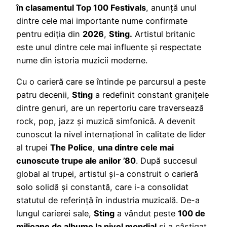
în clasamentul Top 100 Festivals
, anunță unul
dintre cele mai importante nume confirmate
pentru ediția din
2026
,
Sting.
Artistul britanic
este unul dintre cele mai influente și respectate
nume din istoria muzicii moderne.
Cu o carieră care se întinde pe parcursul a peste
patru decenii,
Sting
a redefinit constant granițele
dintre genuri, are un repertoriu care traversează
rock, pop, jazz și muzică simfonică. A devenit
cunoscut la nivel internațional în calitate de lider
al trupei
The Police
,
una dintre cele mai
cunoscute trupe ale anilor ’80
. După succesul
global al trupei, artistul și-a construit o carieră
solo solidă și constantă, care i-a consolidat
statutul de referință în industria muzicală. De-a
lungul carierei sale,
Sting
a vândut peste
100 de
milioane de albume la nivel mondial
și a câștigat