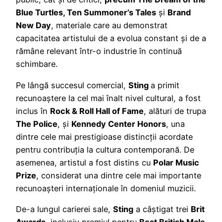
Blue Turtles, Ten Summoner’s Tales
și
Brand
New Day
, materiale care au demonstrat
capacitatea artistului de a evolua constant și de a
rămâne relevant într-o industrie în continuă
schimbare.
Pe lângă succesul comercial,
Sting
a primit
recunoaștere la cel mai înalt nivel cultural, a fost
inclus în
Rock & Roll Hall of Fame
, alături de trupa
The Police
, și
Kennedy Center Honors
, una
dintre cele mai prestigioase distincții acordate
pentru contribuția la cultura contemporană. De
asemenea, artistul a fost distins cu
Polar Music
Prize
, considerat una dintre cele mai importante
recunoașteri internaționale în domeniul muzicii.
De-a lungul carierei sale,
Sting
a câștigat trei
Brit
Awards
, inclusiv premiul pentru
Best British Male