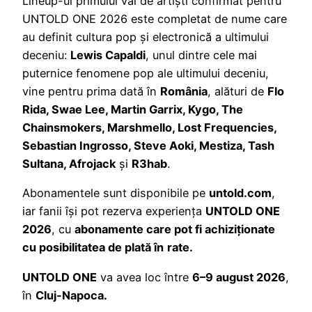
Lineup-ul primului val de artiști confirmat pentru
UNTOLD ONE 2026 este completat de nume care
au definit cultura pop și electronică a ultimului
deceniu:
Lewis Capaldi
, unul dintre cele mai
puternice fenomene pop ale ultimului deceniu,
vine pentru prima dată în
România
, alături de
Flo
Rida, Swae Lee, Martin Garrix, Kygo, The
Chainsmokers, Marshmello, Lost Frequencies,
Sebastian Ingrosso, Steve Aoki, Mestiza, Tash
Sultana, Afrojack
și
R3hab
.
Abonamentele sunt disponibile pe
untold.com
,
iar fanii își pot rezerva experiența
UNTOLD ONE
2026
, cu
abonamente care pot fi achiziționate
cu posibilitatea de plată în
rate.
UNTOLD ONE
va avea loc între
6–9 august 2026
,
în
Cluj-Napoca.