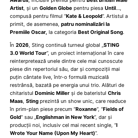
Artist
, și un
Golden Globe
pentru piesa
Until
…,
compusă pentru filmul “
Kate & Leopold
”. Artistul a
primit, de asemenea,
patru nominalizări la
Premiile Oscar,
la categoria
Best Original Song
.
În
2026
, Sting continuă turneul global „
STING
3.0 World Tour
”, un proiect internațional în care
reinterpretează unele dintre cele mai cunoscute
piese din repertoriul său, dar și compoziții mai
puțin cântate live, într-o formulă muzicală
restrânsă, bazată pe energia unui trio. Alături de
chitaristul
Dominic Miller
și de bateristul
Chris
Maas
,
Sting
prezintă un show unic, care readuce
în prim-plan piese precum “
Roxanne
”, “
Fields of
Gold
” sau „
Englishman in New York
”, dar și
producții noi, inclusiv cel mai recent single, “
I
Wrote Your Name (Upon My Heart)
”.