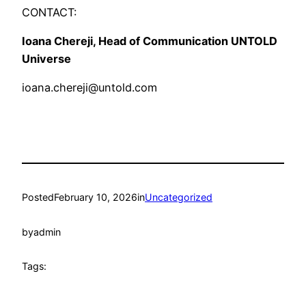
CONTACT:
Ioana Chereji, Head of Communication UNTOLD
Universe
ioana.chereji@untold.com
Posted
February 10, 2026
in
Uncategorized
by
admin
Tags: