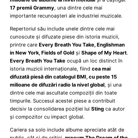
17 premii Grammy
, una dintre cele mai
importante recunoașteri ale industriei muzicale.
Repertoriul său include unele dintre cele mai
cunoscute și difuzate piese din istoria muzicii,
printre care
Every Breath You Take, Englishman
in New York, Fields of Gold
și
Shape of My Heart
.
Every Breath You Take
ocupă un loc distinct în
istoria muzicii internaționale, fiind
cea mai
difuzată piesă din catalogul BMI, cu peste 15
milioane de difuzări radio la nivel global
, și una
dintre cele mai ascultate compoziții din toate
timpurile. Succesul acestei piese a contribuit
decisiv la consolidarea poziției lui
Sting
ca autor
și compozitor cu impact global.
Cariera sa solo include albume apreciate atât de
public, cât și de critici,
precum The Dream of the