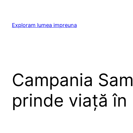
Skip
to
content
Exploram lumea impreuna
Campania Sam
prinde viață în