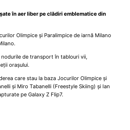
șate în aer liber pe clădiri emblematice din
curilor Olimpice și Paralimpice de iarnă Milano
Milano.
odurile de transport în tablouri vii,
ții orașului.
iderea care stau la baza Jocurilor Olimpice și
elli și Miro Tabanelli (Freestyle Skiing) și Ian
pturate pe Galaxy Z Flip7.