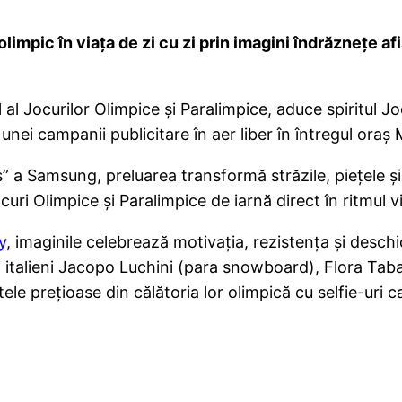
impic în viața de zi cu zi prin imagini îndrăznețe afi
l Jocurilor Olimpice și Paralimpice, aduce spiritul Jo
unei campanii publicitare în aer liber în întregul oraș 
 Samsung, preluarea transformă străzile, piețele și n
ri Olimpice și Paralimpice de iarnă direct în ritmul vie
y
, imaginile celebrează motivația, rezistența și desch
ii italieni Jacopo Luchini (para snowboard), Flora Taban
prețioase din călătoria lor olimpică cu selfie-uri ca