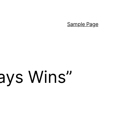
Sample Page
ys Wins”