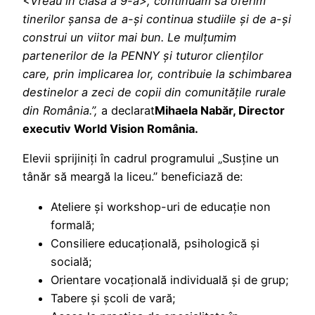
<Vreau în clasa a 9-a>, continuăm să oferim
tinerilor șansa de a-și continua studiile și de a-și
construi un viitor mai bun. Le mulțumim
partenerilor de la PENNY și tuturor clienților
care, prin implicarea lor, contribuie la schimbarea
destinelor a zeci de copii din comunitățile rurale
din România.”
,
a declarat
Mihaela Nabăr, Director
executiv World Vision România.
Elevii sprijiniți în cadrul programului „Susține un
tânăr să meargă la liceu.” beneficiază de:
Ateliere și workshop-uri de educație non
formală;
Consiliere educațională, psihologică și
socială;
Orientare vocațională individuală și de grup;
Tabere și școli de vară;