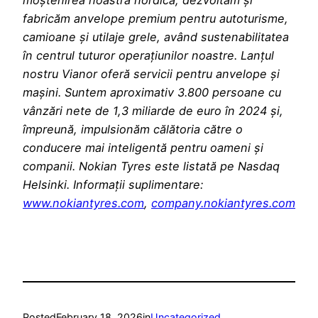
moștenirea noastră nordică, dezvoltăm și
fabricăm anvelope premium pentru autoturisme,
camioane și utilaje grele, având sustenabilitatea
în centrul tuturor operațiunilor noastre. Lanțul
nostru Vianor oferă servicii pentru anvelope și
mașini. Suntem aproximativ 3.800 persoane cu
vânzări nete de 1,3 miliarde de euro în 2024 și,
împreună, impulsionăm călătoria către o
conducere mai inteligentă pentru oameni și
companii. Nokian Tyres este listată pe Nasdaq
Helsinki. Informații suplimentare:
www.nokiantyres.com
,
company.nokiantyres.com
Posted
February 18, 2026
in
Uncategorized