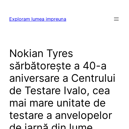
Skip
to
Exploram lumea impreuna
content
Nokian Tyres
sărbătorește a 40-a
aniversare a Centrului
de Testare Ivalo, cea
mai mare unitate de
testare a anvelopelor
de iarnă din lume