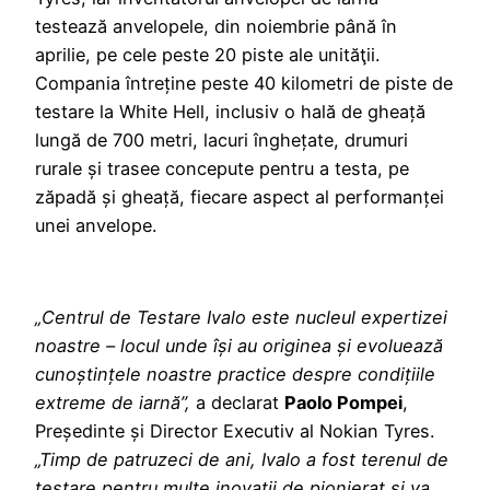
testează anvelopele, din noiembrie până în
aprilie, pe cele peste 20 piste ale unităţii.
Compania întreține peste 40 kilometri de piste de
testare la White Hell, inclusiv o hală de gheață
lungă de 700 metri, lacuri înghețate, drumuri
rurale și trasee concepute pentru a testa, pe
zăpadă și gheață, fiecare aspect al performanței
unei anvelope.
„Centrul de Testare Ivalo este nucleul expertizei
noastre – locul unde își au originea și evoluează
cunoștințele noastre practice despre condițiile
extreme de iarnă”,
a declarat
Paolo Pompei
,
Președinte și Director Executiv al Nokian Tyres.
„Timp de patruzeci de ani, Ivalo a fost terenul de
testare pentru multe inovații de pionierat și va