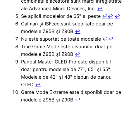
combinațiile acestora sunt mărci înregistrate
ale Advanced Micro Devices, Inc.
↩︎
Se aplică modelelor de 65″ și peste
↩︎
↩︎
↩︎
Calman și ISFccc sunt suportate doar pe
modelele Z95B și Z90B
↩︎
Nu este suportat pe toate modelele
↩︎
↩︎
True Game Mode este disponibil doar pe
modelele Z95B și Z90B
↩︎
Panoul Master OLED Pro este disponibil
doar pentru modelele de 77″, 65″ și 55″.
Modelele de 42″ și 48″ dispun de panoul
OLED
↩︎
Game Mode Extreme este disponibil doar pe
modelele Z95B și Z90B
↩︎