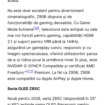
acasă.
Nu este doar excelent pentru divertisment
cinematografic, Z90B dispune și de
funcționalități de gaming deosebite. Cu Game
[10]
Mode Extreme
, televizorul este echipat cu cele
mai noi funcții pentru gaming, capabilități HDMI
2.1 și suport pentru VRR până la 144Hz,
asigurând un gameplay cursiv, responsiv și cu
imagini spectaculoase, oferind utilizatorilor șansa
de a-și ridica jocul la următorul nivel. În plus, este
NVIDIA® G-SYNC® Compatible și certificat AMD
[7:1]
FreeSync™
Premium. La fel ca Z95B, Z90B
este compatibil cu Apple AirPlay și Apple Home.
Seria OLED Z85C
Nouă pentru 2026, seria Z85C (disponibilă în 55″
și 65″) extinde gama OLED Panasonic pentru