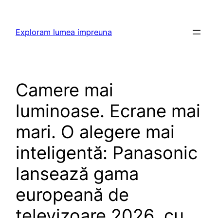
Skip
to
Exploram lumea impreuna
content
Camere mai
luminoase. Ecrane mai
mari. O alegere mai
inteligentă: Panasonic
lansează gama
europeană de
televizoare 2026, cu