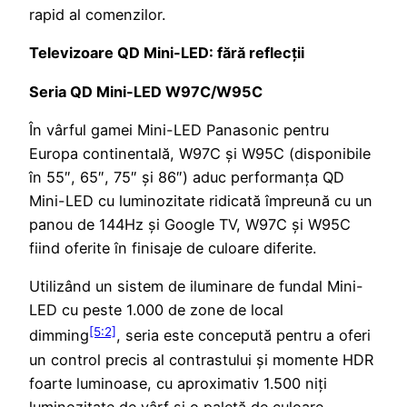
rapid al comenzilor.
Televizoare QD Mini-LED: fără reflecții
Seria QD Mini-LED W97C/W95C
În vârful gamei Mini-LED Panasonic pentru
Europa continentală, W97C și W95C (disponibile
în 55″, 65″, 75″ și 86″) aduc performanța QD
Mini-LED cu luminozitate ridicată împreună cu un
panou de 144Hz și Google TV, W97C și W95C
fiind oferite în finisaje de culoare diferite.
Utilizând un sistem de iluminare de fundal Mini-
LED cu peste 1.000 de zone de local
[5:2]
dimming
, seria este concepută pentru a oferi
un control precis al contrastului și momente HDR
foarte luminoase, cu aproximativ 1.500 niți
luminozitate de vârf și o paletă de culoare