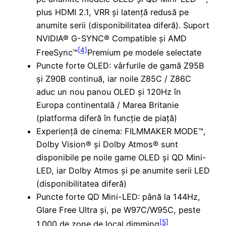
plus HDMI 2.1, VRR și latență redusă pe
anumite serii (disponibilitatea diferă). Suport
NVIDIA® G-SYNC® Compatible și AMD
[4]
FreeSync™
Premium pe modele selectate
Puncte forte OLED: vârfurile de gamă Z95B
și Z90B continuă, iar noile Z85C / Z86C
aduc un nou panou OLED și 120Hz în
Europa continentală / Marea Britanie
(platforma diferă în funcție de piață)
Experiență de cinema: FILMMAKER MODE™,
Dolby Vision® și Dolby Atmos® sunt
disponibile pe noile game OLED și QD Mini-
LED, iar Dolby Atmos și pe anumite serii LED
(disponibilitatea diferă)
Puncte forte QD Mini-LED: până la 144Hz,
Glare Free Ultra și, pe W97C/W95C, peste
[5]
1.000 de zone de local dimming
,