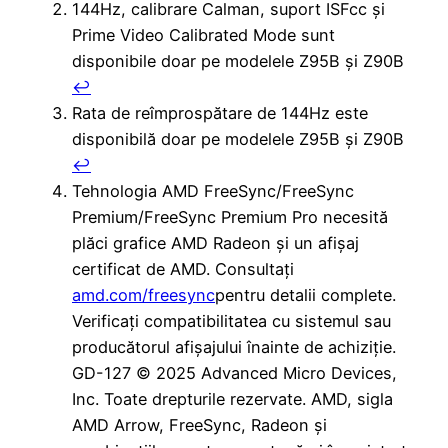
144Hz, calibrare Calman, suport ISFcc și
Prime Video Calibrated Mode sunt
disponibile doar pe modelele Z95B și Z90B
↩︎
Rata de reîmprospătare de 144Hz este
disponibilă doar pe modelele Z95B și Z90B
↩︎
Tehnologia AMD FreeSync/FreeSync
Premium/FreeSync Premium Pro necesită
plăci grafice AMD Radeon și un afișaj
certificat de AMD. Consultați
amd.com/freesync
pentru detalii complete.
Verificați compatibilitatea cu sistemul sau
producătorul afișajului înainte de achiziție.
GD-127 © 2025 Advanced Micro Devices,
Inc. Toate drepturile rezervate. AMD, sigla
AMD Arrow, FreeSync, Radeon și