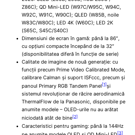
Z86C); QD Mini-LED (W97C/W95C, W94C,
W92C, W91C, W90C); QLED (W85B, noile
W83C/W80C); LED 4K (W60C); LED 2K
(S65C, S45C/S40C)
Dimensiuni de ecran în gamă: până la 86″,
cu opțiuni compacte începând de la 32″
(disponibilitatea diferă în funcție de serie)
Calitate de imagine de nouă generație: cu
funcții precum Prime Video Calibrated Mode,
calibrare Calman și suport ISFccc, precum și
[1]
panoul Primary RGB Tandem Panel
și
sistemul revoluționar de răcire aerodinamică
ThermalFlow de la Panasonic, disponibile pe
anumite modele – OLED-urile nu au arătat
[2]
niciodată atât de bine
Caracteristici pentru gaming: până la 144Hz
[3]
pe anumite modele OLED și QD Mini-LED
,