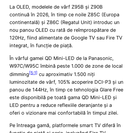
La OLED, modelele de vârf Z95B și Z90B
continuă în 2026, în timp ce noile Z85C (Europa
continentală) și Z86C (Regatul Unit) introduc un
nou panou OLED cu rată de reîmprospătare de
120Hz, fiind alimentate de Google TV sau Fire TV
integrat, în funcție de piață.
În vârful gamei QD Mini-LED de la Panasonic,
W97C/W95C îmbină peste 1.000 de zone de local
[5:1]
dimming
cu aproximativ 1.500 niți
luminozitate de vârf, 105% acoperire DCI-P3 și un
panou de 144Hz, în timp ce tehnologia Glare Free
este disponibilă pe toată gama QD Mini-LED și
LED pentru a reduce reflexiile deranjante și a
oferi o vizionare mai confortabilă în timpul zilei.
Pe întreaga gamă, platformele smart TV diferă în