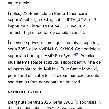
multe altele.
În plus, Z95B include un Penta Tuner, care
suportă satelit, terestru, cablu, IPTV și TV to IP,
împreună cu înregistrare pe USB, inclusiv
Timeshift, și un editor de canale avansat.
În ceea ce privește gamingul la un nivel superior,
seria Z95B este NVIDIA® G-SYNC® Compatible și
[7]
suportă tehnologia AMD FreeSync™
Premium,
plus latență foarte scăzută, suport pentru rată de
[8]
reîmprospătare de 144Hz și True Game Mode
,
permițând utilizatorilor să experimenteze jocurile
așa cum au fost concepute de creatori.
Seria OLED Z90B
Menținută pentru 2026, seria Z90B (disponibilă în
42″, 48″, 55″, 65″ și 77″) rămâne un pilon