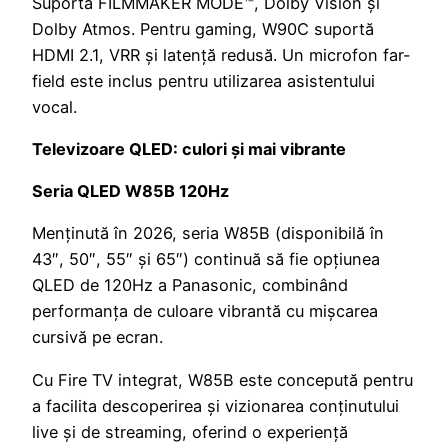
Suportă FILMMAKER MODE™, Dolby Vision și
Dolby Atmos. Pentru gaming, W90C suportă
HDMI 2.1, VRR și latență redusă. Un microfon far-
field este inclus pentru utilizarea asistentului
vocal.
Televizoare QLED: culori și mai vibrante
Seria QLED W85B 120Hz
Menținută în 2026, seria W85B (disponibilă în
43″, 50″, 55″ și 65″) continuă să fie opțiunea
QLED de 120Hz a Panasonic, combinând
performanța de culoare vibrantă cu mișcarea
cursivă pe ecran.
Cu Fire TV integrat, W85B este concepută pentru
a facilita descoperirea și vizionarea conținutului
live și de streaming, oferind o experiență