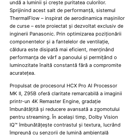
undă a luminii și crește puritatea culorilor.
Sprijinind acest salt de performanță, sistemul
ThermalFlow – inspirat de aerodinamica mașinilor
de curse – este proiectat și dezvoltat exclusiv de
inginerii Panasonic. Prin optimizarea poziționării
componentelor și a fantelelor de ventilație,
căldura este disipată mai eficient, menținând
performanța de vârf a panoului și permițând o
luminozitate înaltă constantă fără a compromite
acuratețea.
Propulsat de procesorul HCX Pro AI Processor
MK II, Z95B oferă claritate remarcabilă a imaginii
printr-un 4K Remaster Engine, gradație
îmbunătățită și reducere avansată a zgomotului
pentru streaming. În același timp, Dolby Vision
IQ™ îmbunătățește contrastul și textura, lucrând
împreună cu senzorii de lumină ambientală