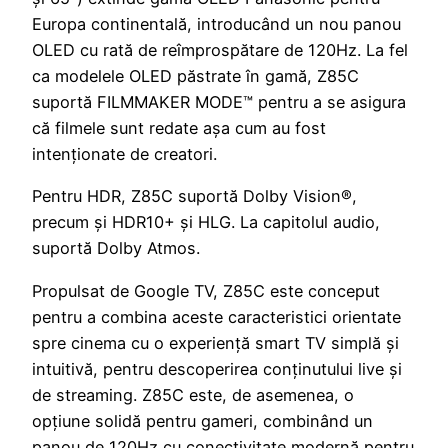
Europa continentală, introducând un nou panou
OLED cu rată de reîmprospătare de 120Hz. La fel
ca modelele OLED păstrate în gamă, Z85C
suportă FILMMAKER MODE™ pentru a se asigura
că filmele sunt redate așa cum au fost
intenționate de creatori.
Pentru HDR, Z85C suportă Dolby Vision®,
precum și HDR10+ și HLG. La capitolul audio,
suportă Dolby Atmos.
Propulsat de Google TV, Z85C este conceput
pentru a combina aceste caracteristici orientate
spre cinema cu o experiență smart TV simplă și
intuitivă, pentru descoperirea conținutului live și
de streaming. Z85C este, de asemenea, o
opțiune solidă pentru gameri, combinând un
panou de 120Hz cu conectivitate modernă pentru