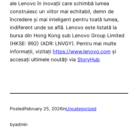
ale Lenovo în inovații care schimbă lumea
construiesc un viitor mai echitabil, demn de
încredere și mai inteligent pentru toată lumea,
indiferent unde se află. Lenovo este listată la
bursa din Hong Kong sub Lenovo Group Limited
(HKSE: 992) (ADR: LNVGY). Pentru mai multe
informații, vizitați
https://www.lenovo.com
și
accesați ultimele noutăți via
StoryHub
.
Posted
February 25, 2026
in
Uncategorized
by
admin