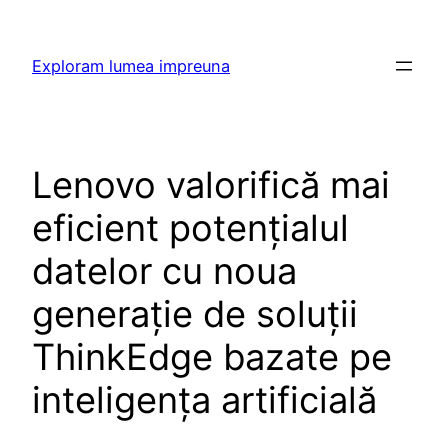
Skip
to
Exploram lumea impreuna
content
Lenovo valorifică mai
eficient potențialul
datelor cu noua
generație de soluții
ThinkEdge bazate pe
inteligența artificială