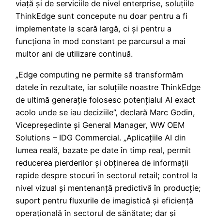
viață și de serviciile de nivel enterprise, soluțiile
ThinkEdge sunt concepute nu doar pentru a fi
implementate la scară largă, ci și pentru a
funcționa în mod constant pe parcursul a mai
multor ani de utilizare continuă.
„Edge computing ne permite să transformăm
datele în rezultate, iar soluțiile noastre ThinkEdge
de ultimă generație folosesc potențialul AI exact
acolo unde se iau deciziile”, declară Marc Godin,
Vicepreședinte și General Manager, WW OEM
Solutions – IDG Commercial. „Aplicațiile AI din
lumea reală, bazate pe date în timp real, permit
reducerea pierderilor și obținerea de informații
rapide despre stocuri în sectorul retail; control la
nivel vizual și mentenanță predictivă în producție;
suport pentru fluxurile de imagistică și eficiență
operațională în sectorul de sănătate; dar și