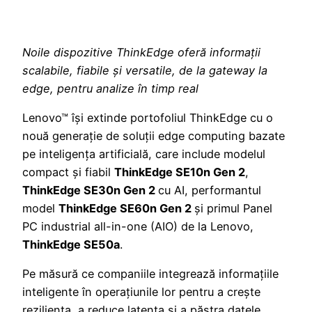
Noile dispozitive ThinkEdge oferă informații
scalabile, fiabile și versatile, de la gateway la
edge, pentru analize în timp real
Lenovo™ își extinde portofoliul ThinkEdge cu o
nouă generație de soluții edge computing bazate
pe inteligența artificială, care include modelul
compact și fiabil
ThinkEdge SE10n Gen 2
,
ThinkEdge SE30n Gen 2
cu AI, performantul
model
ThinkEdge SE60n Gen 2
și primul Panel
PC industrial all-in-one (AIO) de la Lenovo,
ThinkEdge SE50a
.
Pe măsură ce companiile integrează informațiile
inteligente în operațiunile lor pentru a crește
reziliența, a reduce latența și a păstra datele