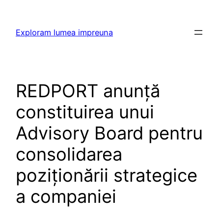
Skip
to
Exploram lumea impreuna
content
REDPORT anunță
constituirea unui
Advisory Board pentru
consolidarea
poziționării strategice
a companiei