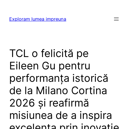
Skip
to
Exploram lumea impreuna
content
TCL o felicită pe
Eileen Gu pentru
performanța istorică
de la Milano Cortina
2026 și reafirmă
misiunea de a inspira
excelența prin inovație