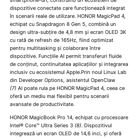
smartphone-uri, construind un ecosistem de
dispozitive conectate care funcționează integrat
în scenarii reale de utilizare. HONOR MagicPad 4,
echipat cu Snapdragon 8 Gen 5, combină un
design ultra-subțire de 4,8 mm și ecran OLED 3K
cu rată de refresh de 165Hz, fiind optimizat
pentru multitasking și colaborare între
dispozitive. Funcțiile AI permit transferuri fluide
de conținut, continuitatea aplicațiilor și integrarea
inclusiv cu ecosistemul Apple.Prin noul Linux Lab
din Developer Options, asistentul OpenClaw
(7)
AI poate rula pe HONOR MagicPad 4, ceea ce
oferă un mediu mai flexibil pentru scenarii
avansate de productivitate.
HONOR MagicBook Pro 14, echipat cu procesoare
Intel® Core™ Ultra Series 3
(8)
. Dispozitivul
integrează un ecran OLED de 14,6 inci, și oferă