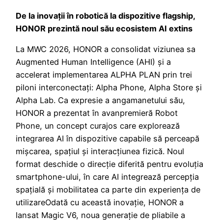
De la inovații în robotică la dispozitive flagship,
HONOR prezintă noul său ecosistem AI extins
La MWC 2026, HONOR a consolidat viziunea sa
Augmented Human Intelligence (AHI) și a
accelerat implementarea ALPHA PLAN prin trei
piloni interconectați: Alpha Phone, Alpha Store și
Alpha Lab. Ca expresie a angamanetului său,
HONOR a prezentat în avanpremieră Robot
Phone, un concept curajos care explorează
integrarea AI în dispozitive capabile să perceapă
mișcarea, spațiul și interacțiunea fizică. Noul
format deschide o direcție diferită pentru evoluția
smartphone-ului, în care AI integrează percepția
spațială și mobilitatea ca parte din experiența de
utilizareOdată cu această inovație, HONOR a
lansat Magic V6, noua generație de pliabile a