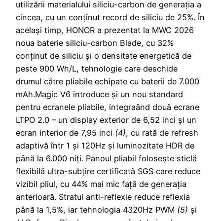
utilizării materialului siliciu-carbon de generația a
cincea, cu un conținut record de siliciu de 25%. În
același timp, HONOR a prezentat la MWC 2026
noua baterie siliciu-carbon Blade, cu 32%
conținut de siliciu și o densitate energetică de
peste 900 Wh/L, tehnologie care deschide
drumul către pliabile echipate cu baterii de 7.000
mAh.Magic V6 introduce și un nou standard
pentru ecranele pliabile, integraând două ecrane
LTPO 2.0 – un display exterior de 6,52 inci și un
ecran interior de 7,95 inci
(4)
, cu rată de refresh
adaptivă într 1 și 120Hz și luminozitate HDR de
până la 6.000 niți. Panoul pliabil folosește sticlă
flexibilă ultra-subțire certificată SGS care reduce
vizibil pliul, cu 44% mai mic față de generația
anterioară. Stratul anti-reflexie reduce reflexia
până la 1,5%, iar tehnologia 4320Hz PWM
(5)
și