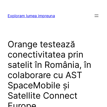
Skip
to
Exploram lumea impreuna
content
Orange testează
conectivitatea prin
satelit în România, în
colaborare cu AST
SpaceMobile și
Satellite Connect
Europe