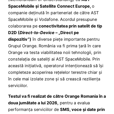
SpaceMobile și Satellite Connect Europe,
o
companie deținută în parteneriat de către AST
SpaceMobile și Vodafone. Acordul presupune
colaborarea pe
conectivitatea prin satelit de tip
D2D (
Direct-to-Device
– „Direct pe
dispozitiv”)
în diverse piețe importante pentru
Grupul Orange. România va fi prima țară în care
Orange va testa viabilitatea noii tehnologii, prin
constelația de sateliți ai AST SpaceMobile. Prin
această inițiativă, operatorul intenționează să își
completeze acoperirea rețelelor terestre chiar și
în cele mai izolate zone și să crească reziliența
serviciilor.
Testul va fi realizat de către Orange Romania în a
doua jumătate a lui 2026,
pentru a evalua
performanța serviciilor de
SMS, voce și date prin