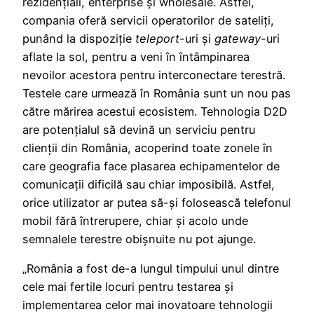
rezidențiali, enterprise și wholesale. Astfel,
compania oferă servicii operatorilor de sateliți,
punând la dispoziție
teleport
-uri și
gateway
-uri
aflate la sol, pentru a veni în întâmpinarea
nevoilor acestora pentru interconectare terestră.
Testele care urmează în România sunt un nou pas
către mărirea acestui ecosistem. Tehnologia D2D
are potențialul să devină un serviciu pentru
clienții din România, acoperind toate zonele în
care geografia face plasarea echipamentelor de
comunicații dificilă sau chiar imposibilă. Astfel,
orice utilizator ar putea să-și folosească telefonul
mobil fără întrerupere, chiar și acolo unde
semnalele terestre obișnuite nu pot ajunge.
„România a fost de-a lungul timpului unul dintre
cele mai fertile locuri pentru testarea și
implementarea celor mai inovatoare tehnologii