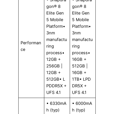
gon® 8
gon® 8
Elite Gen
Elite Gen
5 Mobile
5 Mobile
Platform•
Platform•
3nm
3nm
manufactu
manufactu
Performan
ring
ring
ce
process•
process•
12GB +
16GB +
256GB |
512GB |
12GB +
16GB +
512GB• L
1TB• LPD
PDDR5X +
DR5X +
UFS 4.1
UFS 4.1
• 6330mA
• 6000mA
h (typ)
h (typ)