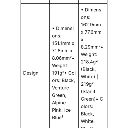
• Dimensi
ons:
162.9mm
• Dimensi
x 77.6mm
ons:
x
151.1mm x
8.29mm²•
71.8mm x
Weight:
8.06mm²•
218.4g²
Weight:
(Black,
Design
191g²• Col
White) |
ors: Black,
219g²
Venture
(Starlit
Green,
Green)• C
Alpine
olors:
Pink, Ice
Black,
Blue³
White,