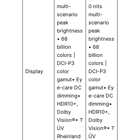
multi-
0 nits
scenario
multi-
peak
scenario
brightness
peak
• 68
brightness
billion
• 68
colors |
billion
DCI-P3
colors |
Display
color
DCI-P3
gamut• Ey
color
e-care DC
gamut• Ey
dimming•
e-care DC
HDR10+,
dimming•
Dolby
HDR10+,
Vision®• T
Dolby
ÜV
Vision®• T
Rheinland
ÜV