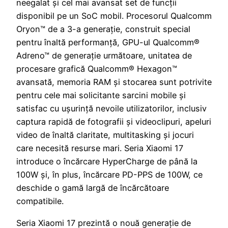
neegalat și cel mai avansat set de funcții
disponibil pe un SoC mobil. Procesorul Qualcomm
Oryon™ de a 3-a generație, construit special
pentru înaltă performanță, GPU-ul Qualcomm®
Adreno™ de generație următoare, unitatea de
procesare grafică Qualcomm® Hexagon™
avansată, memoria RAM și stocarea sunt potrivite
pentru cele mai solicitante sarcini mobile și
satisfac cu ușurință nevoile utilizatorilor, inclusiv
captura rapidă de fotografii și videoclipuri, apeluri
video de înaltă claritate, multitasking și jocuri
care necesită resurse mari. Seria Xiaomi 17
introduce o încărcare HyperCharge de până la
100W și, în plus, încărcare PD-PPS de 100W, ce
deschide o gamă largă de încărcătoare
compatibile.
Seria Xiaomi 17 prezintă o nouă generație de