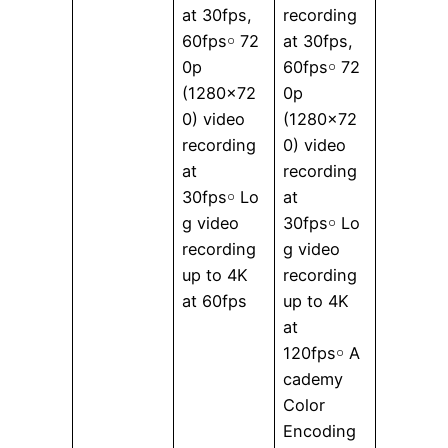
at 30fps,
recording
60fps￮ 72
at 30fps,
0p
60fps￮ 72
(1280×72
0p
0) video
(1280×72
recording
0) video
at
recording
30fps￮ Lo
at
g video
30fps￮ Lo
recording
g video
up to 4K
recording
at 60fps
up to 4K
at
120fps￮ A
cademy
Color
Encoding