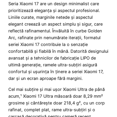
Seria Xiaomi 17 are un design minimalist care
prioritizează eleganța și aspectul profesional.
Liniile curate, marginile netede și aspectul
elegant creează un aspect simplu și sigur, care
reflectă rafinamentul. Învăluită în curbe Golden
Arc, rafinate prin nenumărate iterații, formatul
seriei Xiaomi 17 contribuie la o senzație
confortabilă și fiabilă în mână. Datorită designului
avansat și a tehnicilor de fabricație LIPO de
ultimă generație, ramele ultra-subțiri asigură
confortul și ușurința în ținere a seriei Xiaomi 17,
dar și un ecran aproape fără margini.
Cel mai subțire și mai ușor Xiaomi Ultra de până
acum,¹ Xiaomi 17 Ultra măsoară doar 8,29 mm²
grosime și cântărește doar 218,4 g², cu un corp
rafinat, complet plat, rame ultra-subțiri și o
carcasă decorativă pentru cameră recent