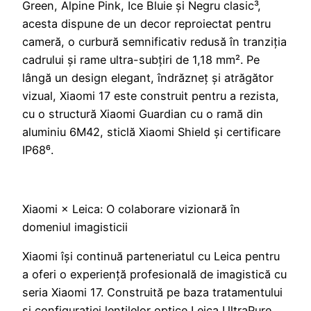
Green, Alpine Pink, Ice Bluie și Negru clasic³,
acesta dispune de un decor reproiectat pentru
cameră, o curbură semnificativ redusă în tranziția
cadrului și rame ultra-subțiri de 1,18 mm². Pe
lângă un design elegant, îndrăzneț și atrăgător
vizual, Xiaomi 17 este construit pentru a rezista,
cu o structură Xiaomi Guardian cu o ramă din
aluminiu 6M42, sticlă Xiaomi Shield și certificare
IP68⁶.
Xiaomi × Leica: O colaborare vizionară în
domeniul imagisticii
Xiaomi își continuă parteneriatul cu Leica pentru
a oferi o experiență profesională de imagistică cu
seria Xiaomi 17. Construită pe baza tratamentului
și configurației lentilelor optice Leica UltraPure,