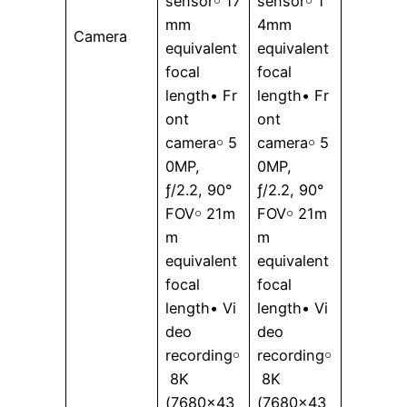
sensor￮ 17
sensor￮ 1
mm
4mm
Camera
equivalent
equivalent
focal
focal
length• Fr
length• Fr
ont
ont
camera￮ 5
camera￮ 5
0MP,
0MP,
ƒ/2.2, 90°
ƒ/2.2, 90°
FOV￮ 21m
FOV￮ 21m
m
m
equivalent
equivalent
focal
focal
length• Vi
length• Vi
deo
deo
recording￮
recording￮
8K
8K
(7680×43
(7680×43