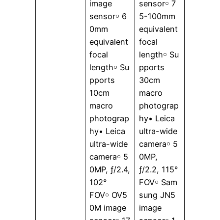
image
sensor￮ 7
sensor￮ 6
5-100mm
0mm
equivalent
equivalent
focal
focal
length￮ Su
length￮ Su
pports
pports
30cm
10cm
macro
macro
photograp
photograp
hy• Leica
hy• Leica
ultra-wide
ultra-wide
camera￮ 5
camera￮ 5
0MP,
0MP, ƒ/2.4,
ƒ/2.2, 115°
102°
FOV￮ Sam
FOV￮ OV5
sung JN5
0M image
image