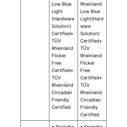
Low Blue
Rheinland
Light
Low Blue
(Hardware
Light(Hard
Solution)
ware
Certified•
Solution)
TÜV
Certified•
Rheinland
TÜV
Flicker
Rheinland
Free
Flicker
Certified•
Free
TÜV
Certified•
Rheinland
TÜV
Circadian
Rheinland
Friendly
Circadian
Certified
Friendly
Certified
• Snapdra
• Snapdra