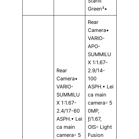
Starlit
Green³•
Rear
Camera•
VARIO-
APO-
SUMMILU
X 1:1.67-
Rear
2.9/14-
Camera•
100
VARIO-
ASPH.• Lei
SUMMILU
ca main
X 1:1.67-
camera￮ 5
2.4/17-60
0MP,
ASPH.• Lei
ƒ/1.67,
ca main
OIS￮ Light
camera￮ 5
Fusion