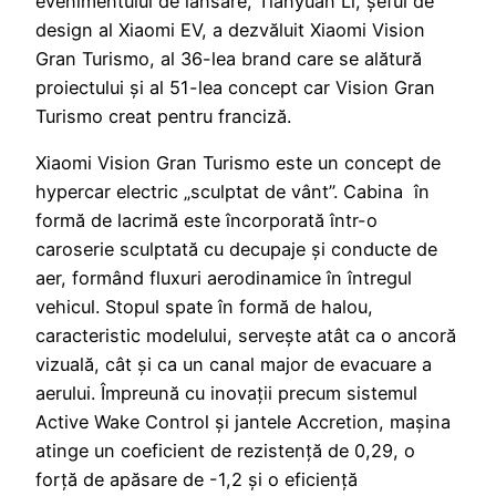
evenimentului de lansare, Tianyuan Li, șeful de
design al Xiaomi EV, a dezvăluit Xiaomi Vision
Gran Turismo, al 36-lea brand care se alătură
proiectului și al 51-lea concept car Vision Gran
Turismo creat pentru franciză.
Xiaomi Vision Gran Turismo este un concept de
hypercar electric „sculptat de vânt”. Cabina în
formă de lacrimă este încorporată într-o
caroserie sculptată cu decupaje și conducte de
aer, formând fluxuri aerodinamice în întregul
vehicul. Stopul spate în formă de halou,
caracteristic modelului, servește atât ca o ancoră
vizuală, cât și ca un canal major de evacuare a
aerului. Împreună cu inovații precum sistemul
Active Wake Control și jantele Accretion, mașina
atinge un coeficient de rezistență de 0,29, o
forță de apăsare de -1,2 și o eficiență