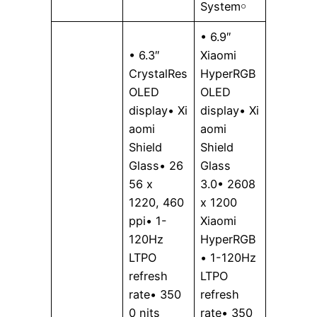
System￮
• 6.9″
• 6.3″
Xiaomi
CrystalRes
HyperRGB
OLED
OLED
display• Xi
display• Xi
aomi
aomi
Shield
Shield
Glass• 26
Glass
56 x
3.0• 2608
1220, 460
x 1200
ppi• 1-
Xiaomi
120Hz
HyperRGB
LTPO
• 1-120Hz
refresh
LTPO
rate• 350
refresh
0 nits
rate• 350