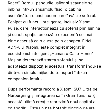
Racer”. Bordul, panourile ușilor și scaunele se
îmbină într-un ansamblu fluid, o cabină
asemănătoare unui cocon care învăluie șoferul.
Echipat cu funcții inteligente, inclusiv Xiaomi
Pulse, care interacționează cu șoferul prin lumină
și sunet, spațiul creează o experiență cel mai
bine descrisă ca o cursă pe o canapea. Fidel
ADN-ului Xiaomi, este complet integrat în
ecosistemul inteligent „Human x Car x Home”.
Mașina detectează starea șoferului și se
adaptează dispoziției acestuia, transformându-se
dintr-un simplu mijloc de transport într-un
companion intuitiv.
După performanța record a Xiaomi SU7 Ultra pe
Nürburgring și integrarea sa în Gran Turismo 7,
această ultimă creație reprezintă noul capitol al
colaborării. Este un pas hotărât dincolo de era