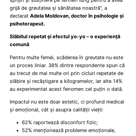
sprijin și susținere pe termen lung pentru a avea
grijă de greutatea și sănătatea noastră”, a
declarat
Adela Moldovan, doctor în psihologie și
psihoterapeut.
Slăbitul repetat și efectul yo-yo – o experiență
comună
Pentru multe femei, scăderea în greutate nu este
un proces liniar. 38% dintre respondente spun că
au trecut de mai multe ori prin cicluri repetate de
slăbire și recâștigare a kilogramelor, iar alte 14%
au experimentat acest fenomen cel puțin o dată.
Impactul nu este doar estetic, ci profund medical
și emoțional, cât și asupra calității vieții:
62% raportează disconfort fizic;
52% menționează probleme emoționale,