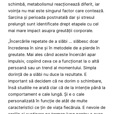
schimbă, metabolismul reacționează diferit, iar
voința nu mai este singurul factor care contează.
Sarcina și perioada postnatală dar și stresul
prelungit sunt identificate drept etapele cu cel
mai mare impact asupra greutății corporale.
„Încercările repetate de a slăbi … slăbesc doar
încrederea în sine și în metodele de a pierde în
greutate. Mai ales când aceste încercări apar
impulsiv, copiind ceva ce a funcționat la o altă
persoană sau un trend al momentului. Simpla
dorință de a slăbi nu duce la rezultate. E
important să decidem că ne dorim o schimbare,
însă studiile ne arată clar că de la intenție până la
comportament e cale lungă. Și e o cale
personalizată în funcție de atât de multe
caracteristici ce țin de viața fiecăruia. E nevoie de