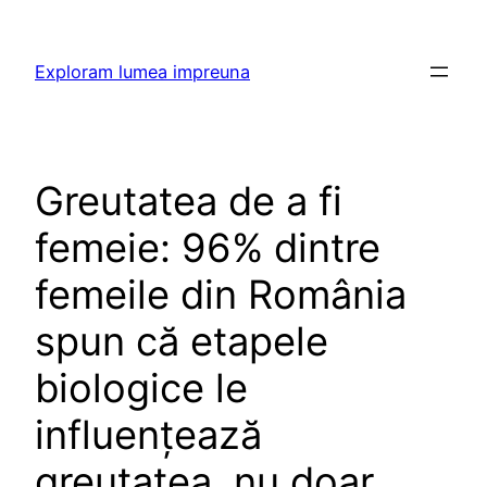
Skip
to
Exploram lumea impreuna
content
Greutatea de a fi
femeie: 96% dintre
femeile din România
spun că etapele
biologice le
influențează
greutatea, nu doar