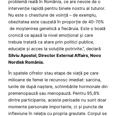
problemă reală în România, ce are nevoie de o
intervenție rapidă pentru binele nostru al tuturor.
Nu este o chestiune de voință – de exemplu,
obezitatea este cauzată în proporție de 40-70%
de moștenirea genetică a fiecăruia. Este o boală
cronică ce apasă la nivel emoțional și care
trebuie tratată ca atare prin politici publice,
educație și acces la soluțiile potrivite.”, declară
Silviu Apostol, Director External Affairs, Novo
Nordisk România.
În spatele cifrelor stau etape de viață pe care
milioane de femei le recunosc imediat: sarcina,
lunile de după naștere, schimbările hormonale din
premenopauză sau menopauză. Pentru 95,8%
dintre participante, aceste perioade nu sunt doar
momente personale importante, ci și puncte de
inflexiune în relația cu propria greutate. Corpul se