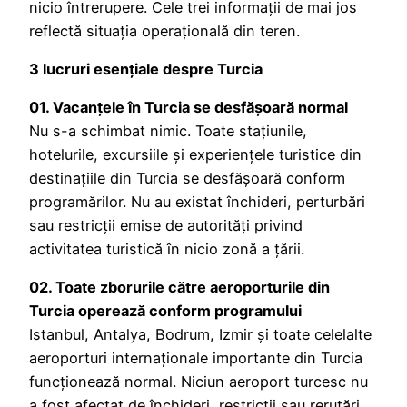
nicio întrerupere. Cele trei informații de mai jos
reflectă situația operațională din teren.
3 lucruri esențiale despre Turcia
01. Vacanțele în Turcia se desfășoară normal
Nu s-a schimbat nimic. Toate stațiunile,
hotelurile, excursiile și experiențele turistice din
destinațiile din Turcia se desfășoară conform
programărilor. Nu au existat închideri, perturbări
sau restricții emise de autorități privind
activitatea turistică în nicio zonă a țării.
02. Toate zborurile către aeroporturile din
Turcia operează conform programului
Istanbul, Antalya, Bodrum, Izmir și toate celelalte
aeroporturi internaționale importante din Turcia
funcționează normal. Niciun aeroport turcesc nu
a fost afectat de închideri, restricții sau rerutări