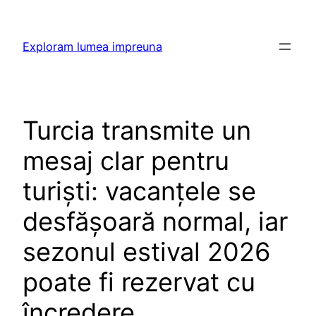
Skip
to
Exploram lumea impreuna
content
Turcia transmite un
mesaj clar pentru
turiști: vacanțele se
desfășoară normal, iar
sezonul estival 2026
poate fi rezervat cu
încredere