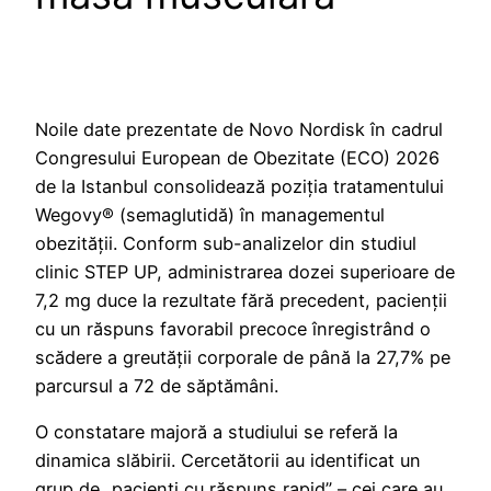
Noile date prezentate de Novo Nordisk în cadrul
Congresului European de Obezitate (ECO) 2026
de la Istanbul consolidează poziția tratamentului
Wegovy® (semaglutidă) în managementul
obezității. Conform sub-analizelor din studiul
clinic STEP UP, administrarea dozei superioare de
7,2 mg duce la rezultate fără precedent, pacienții
cu un răspuns favorabil precoce înregistrând o
scădere a greutății corporale de până la 27,7% pe
parcursul a 72 de săptămâni.
O constatare majoră a studiului se referă la
dinamica slăbirii. Cercetătorii au identificat un
grup de „pacienți cu răspuns rapid” – cei care au