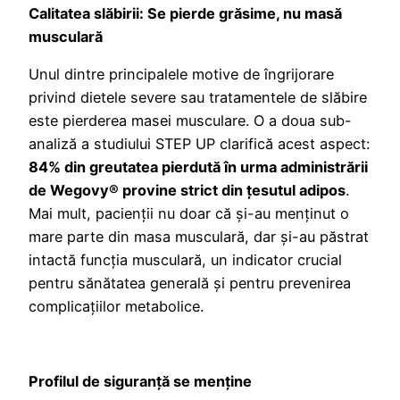
Calitatea slăbirii: Se pierde grăsime, nu mas
ă
musculară
Unul dintre principalele motive de îngrijorare
privind dietele severe sau tratamentele de slăbire
este pierderea masei musculare. O a doua sub-
analiză a studiului STEP UP clarifică acest aspect:
84% din greutatea pierdută în urma administrării
de Wegovy® provine strict din țesutul adipos
.
Mai mult, pacienții nu doar că și-au menținut o
mare parte din masa musculară, dar și-au păstrat
intactă funcția musculară, un indicator crucial
pentru sănătatea generală și pentru prevenirea
complicațiilor metabolice.
Profilul de siguranță se menține