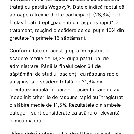
tratați cu pastila Wegovy®. Datele indică faptul că
aproape o treime dintre participanți (28,8%) pot
fi clasificați drept „pacienți cu răspuns rapid” la
tratament, reușind o scădere de cel puțin 10% din
greutate în primele 16 săptămâni.
Conform datelor, acest grup a înregistrat o
scădere medie de 13,2% după patru luni de
administrare. Până la finalul celor 64 de
săptămâni de studiu, pacienții cu răspuns rapid
au ajuns la o scădere totală de 21,6% din
greutatea inițială. În paralel, pacienții care nu au
îndeplinit criteriile de răspuns rapid au înregistrat
o slăbire medie de 11,5%. Rezultatele din ambele
categorii sunt considerate ca având o relevanță
clinică majoră.
Diferențele în ritmul inițial de slăbire au implicații