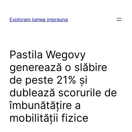
Skip
to
Exploram lumea impreuna
content
Pastila Wegovy
generează o slăbire
de peste 21% și
dublează scorurile de
îmbunătățire a
mobilității fizice