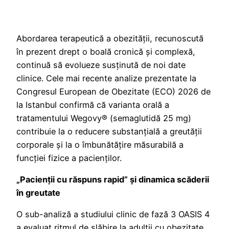
Abordarea terapeutică a obezității, recunoscută
în prezent drept o boală cronică și complexă,
continuă să evolueze susținută de noi date
clinice. Cele mai recente analize prezentate la
Congresul European de Obezitate (ECO) 2026 de
la Istanbul confirmă că varianta orală a
tratamentului Wegovy® (semaglutidă 25 mg)
contribuie la o reducere substanțială a greutății
corporale și la o îmbunătățire măsurabilă a
funcției fizice a pacienților.
„Pacienții cu răspuns rapid” și dinamica scăderii
în greutate
O sub-analiză a studiului clinic de fază 3 OASIS 4
a evaluat ritmul de slăbire la adulții cu obezitate